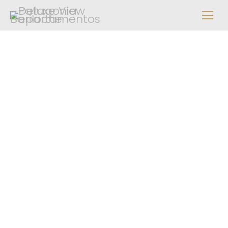
Tu espacio en
el
mejor
lugar del mundo.