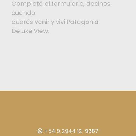
Completá el formulario, decinos
cuando
querés venir y vivi Patagonia
Deluxe View.
+54 9 2944 12-9387