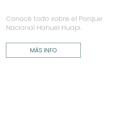
Conocé todo sobre el Parque
Nacional Hahuel Huapi.
MÁS INFO
Aquí vas a poder descubrir todo lo
que Bariloche puede ofrecerte.